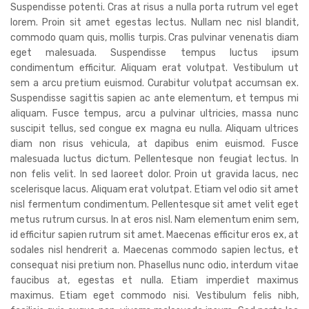
Suspendisse potenti. Cras at risus a nulla porta rutrum vel eget
lorem. Proin sit amet egestas lectus. Nullam nec nisl blandit,
commodo quam quis, mollis turpis. Cras pulvinar venenatis diam
eget malesuada. Suspendisse tempus luctus ipsum
condimentum efficitur. Aliquam erat volutpat. Vestibulum ut
sem a arcu pretium euismod. Curabitur volutpat accumsan ex.
Suspendisse sagittis sapien ac ante elementum, et tempus mi
aliquam. Fusce tempus, arcu a pulvinar ultricies, massa nunc
suscipit tellus, sed congue ex magna eu nulla. Aliquam ultrices
diam non risus vehicula, at dapibus enim euismod. Fusce
malesuada luctus dictum. Pellentesque non feugiat lectus. In
non felis velit. In sed laoreet dolor. Proin ut gravida lacus, nec
scelerisque lacus. Aliquam erat volutpat. Etiam vel odio sit amet
nisl fermentum condimentum. Pellentesque sit amet velit eget
metus rutrum cursus. In at eros nisl. Nam elementum enim sem,
id efficitur sapien rutrum sit amet. Maecenas efficitur eros ex, at
sodales nisl hendrerit a. Maecenas commodo sapien lectus, et
consequat nisi pretium non. Phasellus nunc odio, interdum vitae
faucibus at, egestas et nulla. Etiam imperdiet maximus
maximus. Etiam eget commodo nisi. Vestibulum felis nibh,