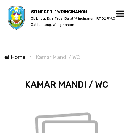
SD NEGERI 1 WRINGINANOM
Jl. Lindut Dsn. Tegal Barat Wringinanom RT.02 RW.01
Jatibanteng, Wringinanom
Home
Kamar Mandi / WC
KAMAR MANDI / WC