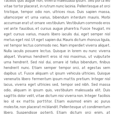
facilisis quis augue non, viverra malesuada ipsum. Sed porta leo
vitae tortor placerat, in rutrum nunc lacinia. Pellentesque at orci
tristique, tempor odio non, ultrices risus. Duis sapien massa,
ullamcorper et urna varius, bibendum interdum mauris. Morbi
accumsan erat ut ornare vestibulum. Vestibulum commodo eros
vel ante faucibus, et cursus augue pharetra. Fusce feugiat, mi
eget cursus varius, mauris libero iaculis dui, eget semper nisl
metus eget nisl. Ut eget sapien dui. Mauris dictum rhoncus ligula,
vel tempor lectus commodo nec. Nam imperdiet viverra aliquet.
Nulla iaculis posuere lectus. Quisque in lorem eu nunc viverra
aliquet. Vivamus hendrerit eros id nisi maximus, ut vulputate
urna hendrerit. Sed nisl dui, ornare id tellus bibendum, finibus
hendrerit nunc. Etiam semper tempor orci, at egestas sem
dapibus ut. Fusce aliquam ut ipsum vehicula ultricies. Quisque
venenatis libero fermentum ipsum mattis pretium. Integer nisl
lacus, viverra eget ultricies sed, tempor sed nibh. Sed massa
odio, aliquam in ipsum quis, vestibulum malesuada elit. Duis
sagittis dolor velit, vitae dictum nisi viverra non. Integer facilisis
leo id ex mattis porttitor. Etiam euismod enim ac purus
molestie, non placerat mi blandit. Pellentesque ut condimentum
libero. Suspendisse potenti. Etiam dictum orci enim, at