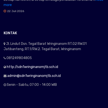
more
22 Juli 2026
KONTAK
Jl. Lindut Dsn. Tegal Barat Wringinanom RT.02 RW.01
Jatibanteng, RT.1/RW.2. Tegal Barat, Wringinanom
081249804805
http://sdn1wringinanomjtb.sch.id
admin@sdn1wringinanomjtb.sch.id
Senin - Sabtu, 07:00 - 14:00 WIB